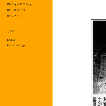
IIMC イギリス Blog
IIMC オランダ
IIMC ドイツ
リンク
DCNZ
Kou Kunishige