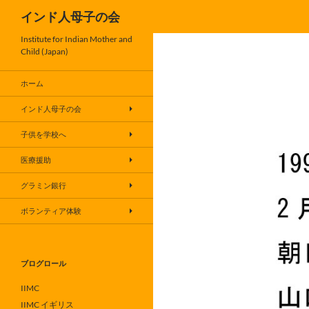
検
インド人母子の会
索
コ
Institute for Indian Mother and
Child (Japan)
ン
テ
ホーム
ン
ツ
インド人母子の会
へ
子供を学校へ
ス
キ
医療援助
ッ
グラミン銀行
プ
ボランティア体験
ブログロール
IIMC
IIMC イギリス