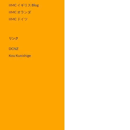
IIMC イギリス Blog
IIMC オランダ
IIMC ドイツ
リンク
DCNZ
Kou Kunishige