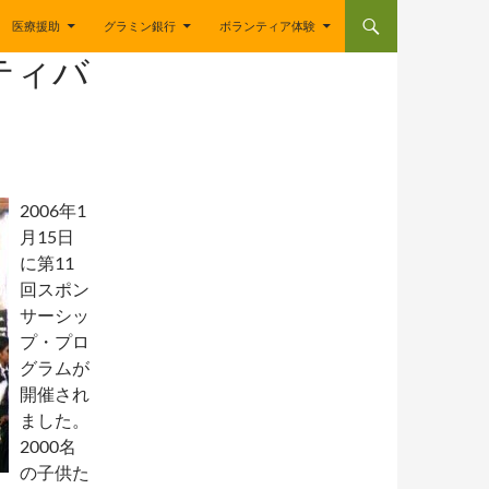
医療援助
グラミン銀行
ボランティア体験
ティバ
2006年1
月15日
に第11
回スポン
サーシッ
プ・プロ
グラムが
開催され
ました。
2000名
の子供た