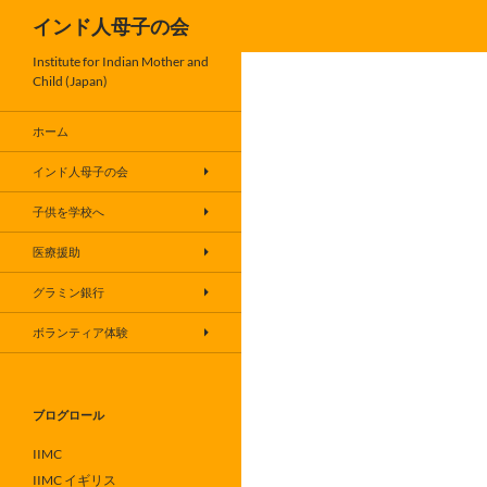
検
インド人母子の会
索
コ
Institute for Indian Mother and
Child (Japan)
ン
テ
ホーム
ン
ツ
インド人母子の会
へ
子供を学校へ
ス
キ
医療援助
ッ
グラミン銀行
プ
ボランティア体験
ブログロール
IIMC
IIMC イギリス