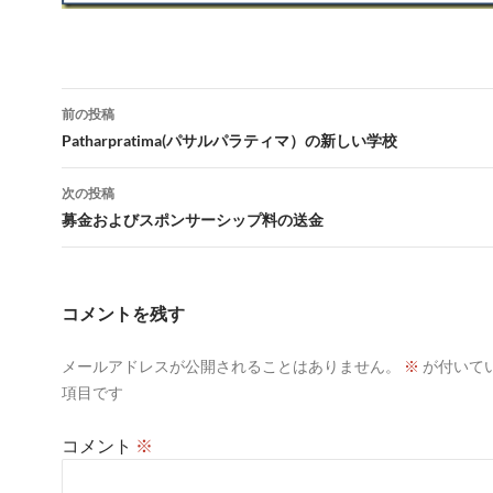
投
前の投稿
稿
Patharpratima(パサルパラティマ）の新しい学校
ナ
次の投稿
ビ
募金およびスポンサーシップ料の送金
ゲ
ー
コメントを残す
シ
メールアドレスが公開されることはありません。
※
が付いて
ョ
項目です
ン
コメント
※