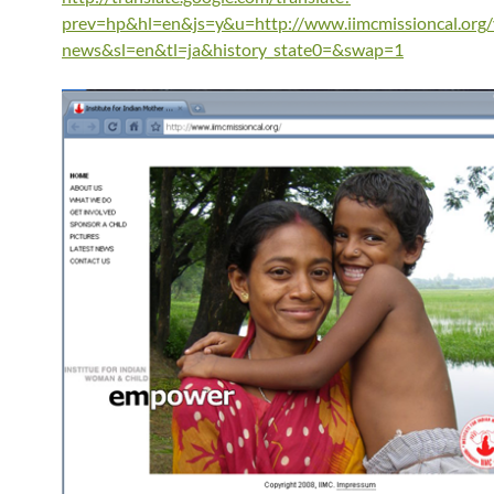
prev=hp&hl=en&js=y&u=http://www.iimcmissioncal.org/v
news&sl=en&tl=ja&history_state0=&swap=1