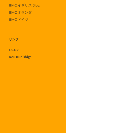
IIMC イギリス Blog
IIMC オランダ
IIMC ドイツ
リンク
DCNZ
Kou Kunishige