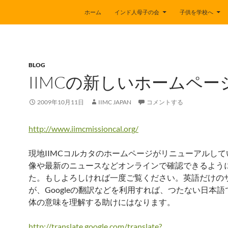
ホーム
インド人母子の会
子供を学校へ
BLOG
IIMCの新しいホームペー
2009年10月11日
IIMC JAPAN
コメントする
http://www.iimcmissioncal.org/
現地IIMCコルカタのホームページがリニューアルし
像や最新のニュースなどオンラインで確認できるよう
た。もしよろしければ一度ご覧ください。英語だけの
が、Googleの翻訳などを利用すれば、つたない日本
体の意味を理解する助けにはなります。
http://translate.google.com/translate?