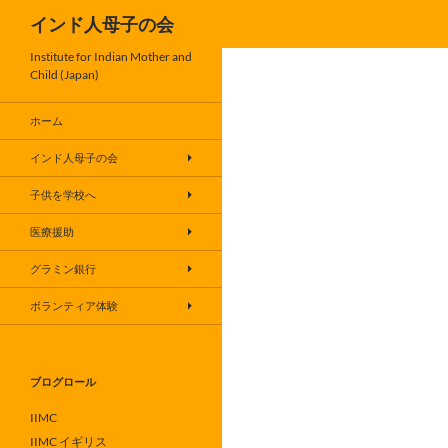
検
インド人母子の会
索
コ
Institute for Indian Mother and
Child (Japan)
ン
テ
ホーム
ン
ツ
インド人母子の会
へ
子供を学校へ
ス
キ
医療援助
ッ
グラミン銀行
プ
ボランティア体験
ブログロール
IIMC
IIMC イギリス