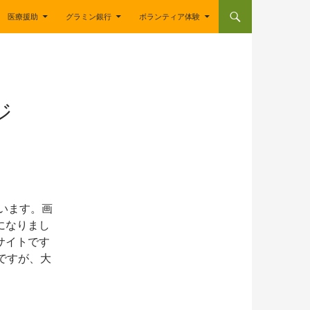
医療援助
グラミン銀行
ボランティア体験
ジ
ています。画
になりまし
サイトです
語ですが、大