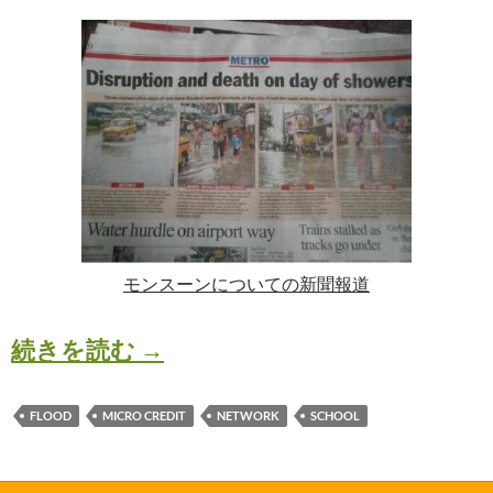
モンスーンについての新聞報道
西ベンガル地方の洪水（翻訳版
続きを読む
→
FLOOD
MICRO CREDIT
NETWORK
SCHOOL