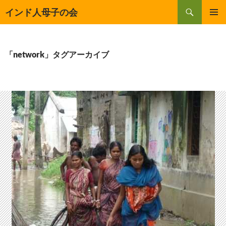
コ
検
インド人母子の会
ン
索
メインメ
テ
ニュー
ン
ツ
「network」タグアーカイブ
へ
ス
キ
ッ
プ