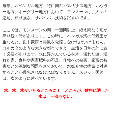
毎年、西ベンガル地方、特に南24パルガナス地方、ハウラ
ー地方、ホーグリー地方において、モンスーンは、人々の
忍耐、粘り強さ、サバイバル技術を試すのです。
ここでは、モンスーンの間、一週間以上、絶え間なく雨が
降り続く時があります。この時に、ベンガル湾の低気圧が
重なると、集中豪雨と突風を覚悟しなければいけません。
コルカタのような大きな都市でさえ、生活を日常の外に置
く必要があります。水に浮かんでいる材木、壊れた道、壊
れた家、食料や家畜肥料の不足、作物への被害、家畜の被
害などの深刻な問題をさておいて、水媒介性の病気に対処
することが優先されなければなりません。スジット医師
は、次のように述べています。
水、水、水がいたるところに！ ところが、飲料に適した
水は、一滴もない。